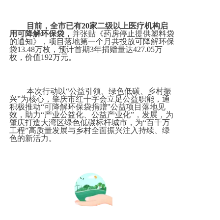
目前，全市已有
20
家
二级以上医疗机构启
用可降解环保袋，
并张贴《药房停止提供塑料袋
的通知》，项目落地第一个月共投放可降解环保
袋
13.48
万枚，预计首期
3
年捐赠量达
427.05
万
枚，价值
192
万元。
本次行动以“公益引领、绿色低碳、乡村振
兴”为核心，肇庆市红十字会立足公益职能，通
积极推动“可降解环保袋捐赠”公益项目落地见
效，助力“产业公益化、公益产业化”，发展，为
肇庆打造大湾区绿色低碳标杆城市，为“百千万
工程”高质量发展与乡村全面振兴注入持续、绿
色的新活力。