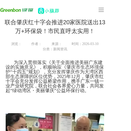
联合肇庆红十字会推进20家医院送出13
首页
万+环保袋！市民直呼太实用！
主营产品
浏览：
作者：
来源：
时间：2026-03-10
分类：新闻资讯
合作案例
为深入贯彻落实《关于全面推进美丽广东建
设的实施意见》，积极响应《肇庆市生态环境保
护“十四五”规划》，充分发挥肇庆作为大湾区西
关于我们
部生态屏障的区位优势，
2025
年
12
月，肇庆市红
十字会充分发挥公益桥梁作用，携手广东一镇一
业产业研究院，联合社会各界爱心力量，共同发
新闻资讯
起“绿动湾区・美丽肇庆”公益环保行动。
联系我们