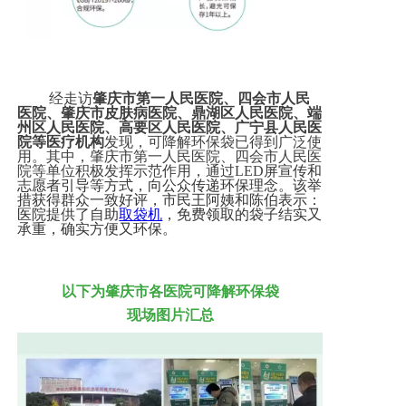
经走访
肇庆市第一人民医院、四会市人民
医院、肇庆市皮肤病医院、鼎湖区人民医院、端
州区人民医院、高要区人民医院、广宁县人民医
院等医疗机构
发现，可降解环保袋已得到广泛使
用。其中，肇庆市第一人民医院、四会市人民医
院等单位积极发挥示范作用，通过
LED
屏宣传和
志愿者引导等方式，向公众传递环保理念。该举
措获得群众一致好评，市民王阿姨和陈伯表示：
医院提供了自助
取袋机
，免费领取的袋子结实又
承重，确实方便又环保。
以下为肇庆市各医院可降解环保袋
现场图片汇总