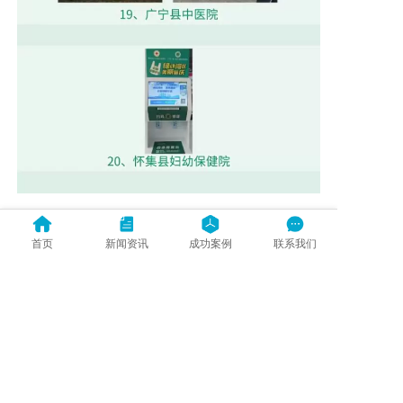
首页
新闻资讯
成功案例
联系我们
“
绿动湾区・美丽肇庆”公益环保行动中，
肇庆市红十字会充分发挥公益纽带作用，将环保
理念植入日常医疗场景，不仅有效减少了白色污
染，更提升了公众的绿色获得感，既践行了“人
道、博爱、奉献”的红十字精神，也成为肇庆建
设美丽湾区城市的一抹亮色。
1
显示全部