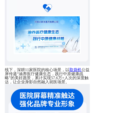
线下，深耕
11
家医院的核心场景，以
取袋机
公益
屏传递“涵养医疗健康生态，践行中原健康战
略”的美好愿景，累计实现
57.6
万
+
人次的深度触
达，让企业身影自然融入就医场景。