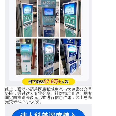
线上，联动小葫芦医患私域生态与大健康公众号
矩阵，通过达人专业分享、社群精准直达、朋友
圈定向推送等多元形式进行信息传递，线上总曝
光突破
64.9
万
+
人次。