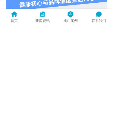
首页
新闻资讯
成功案例
联系我们
1
显示全部
上一篇: 以场景触达+私域赋能双线破局：普正制药携手绿葆小葫芦，实现全域精准传播
下一篇: 绿葆携手农工党湖北省委会与鄂州市红十字会，以科技助力鄂州市民低碳就医！
暂时还没有评论，当第一个评论者吧！
发表评论