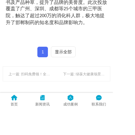
书及产品种草，提升了品牌的美誉度。此次投放
覆盖了广州、深圳、成都等
个城市的三甲医
25
院，
触达了
超过
万的消化科
人群，极大地提
200
升了
邯郸制药
的
知名度和
品牌影响力。
1
显示全部
上一篇: 扫码免费领！全国各地妇幼医院引进绿葆自助取袋机，助力宝妈绿色出行
下一篇: 绿葆大健康场景全链路营销，助力药企数字化营销升级
暂时还没有评论，当第一个评论者吧！
首页
新闻资讯
成功案例
联系我们
发表评论