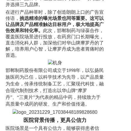
并选择三九品牌。
在进行产品种草时，除了创造朗朗上口的广告宣
传语，
挑选精准的曝光场景也同等重要。这可以
让品牌及产品精准触达目标用户，极大地提高广
告效果和转化率。
此次，邯郸制药与绿葆合作，
覆盖医院场景进行投放，在药房门口长期曝光，
直击消化科人群，加深他们对华山牌摩罗丹的了
解，培养用户心智，让摩罗丹成为患者胃痛时的
首选。
邯郸制药股份有限公司成立于
年，以弘扬民
1998
族医药为己任，以科学技术为先导，以产品质量
为生命，传承传统制备工艺，汇聚现代科技，融
合现代制剂技术，打造出以华山牌
“
摩罗
丹
”
、
“
三黄片
”
为代表的精品中药
，持续致力于
高质量中成药的研发、生产和价值传递
。
医院背景传播，更具公信力
医院场景是一个
具
有公信力，能够获得患者信