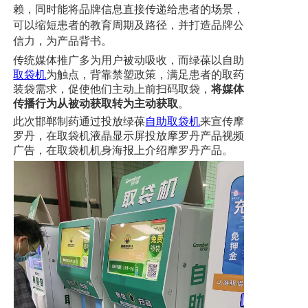
赖，同时能将品牌信息直接传递给患者的场景，
可
以
缩短患者
的
教育周期及路径
，并打造品牌公
信力，为产品背书
。
传统媒体推广多为用户被动吸收，而绿葆以自助
取袋机
为触点，背靠禁塑政策，满足患者的取药
装袋需求，促使他们主动上前扫码取袋，
将媒体
传播行为从被动获取转为主动获取
。
此次邯郸制药通过投放绿葆
自助取袋机
来宣传摩
罗丹，在取袋机液晶显示屏投放摩罗丹产品视频
广告，在取袋机机身海报上介绍摩罗丹产品。